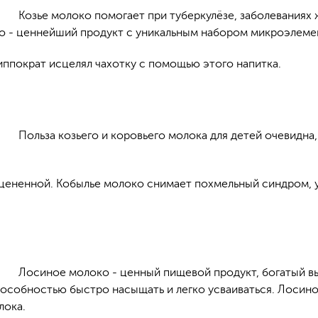
Козье молоко помогает при туберкулёзе, заболеваниях
о - ценнейший продукт с уникальным набором микроэлемен
иппократ исцелял чахотку с помощью этого напитка.
Польза козьего и коровьего молока для детей очевидна
оцененной. Кобылье молоко снимает похмельный синдром, у
Лосиное молоко - ценный пищевой продукт, богатый в
пособностью быстро насыщать и легко усваиваться. Лосино
лока.