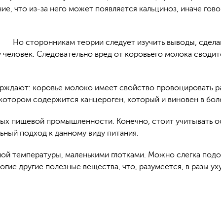
е, что из-за него может появляется кальциноз, иначе гово
Но сторонникам теории следует изучить выводы, сдела
 человек. Следовательно вред от коровьего молока сводит
ждают: коровье молоко имеет свойство провоцировать рак
в котором содержится канцероген, который и виновен в бол
ых пищевой промышленности. Конечно, стоит учитывать ос
ьный подход к данному виду питания.
ой температуры, маленькими глотками. Можно слегка подогр
ногие другие полезные вещества, что, разумеется, в разы у