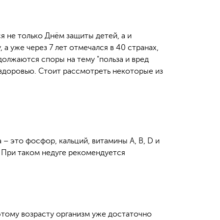
ся не только Днём защиты детей, а и
а уже через 7 лет отмечался в 40 странах,
должаются споры на тему "польза и вред
 здоровью. Стоит рассмотреть некоторые из
 это фосфор, кальций, витамины A, B, D и
 При таком недуге рекомендуется
 этому возрасту организм уже достаточно