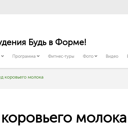
с
Программа
Фитнес-туры
Фото
Видео
ед коровьего молока
 коровьего молока