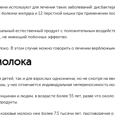
ни используют для лечения таких заболеваний: дисбактер
ые болезни желудка и 12 перстной кишки при применении л
никальный естественный продукт с положительным воздейст
, не имеющий побочных эффектво.
око. В этом случае можно говорить о лечении верблюжьи
молока
 детей, так и для взрослых однозначна, но не смотря на яв
ы, у них отмечается индивидуальная непереносимость моло
инам и людям, в возрасте более 55 лет, разве что около 1
продукты.
 коровье молоко уже более 7,5 тысячи лет, противоречия о