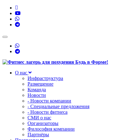
Toggle
navigation
О нас
Инфраструктура
Размещение
Команда
Новости
- Новости компании
- Специальные предложения
- Новости фитнеса
СМИ о нас
Организаторы
Философия компании
Партнёры