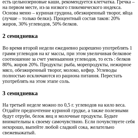
есть цельнозерновые каши, рекомендуется клетчатка. Гречка –
на первом месте, из-за низкого гликемического индекса.
Основа меню – куриная грудина, обезжиренный творог, яйца
(лучше – только белки). Процентный состав таков: 20%
жиров, 30% углеводов, 50% белков.
2 семидневка
Во время второй недели ежедневно разрешено употреблять 1
грамм углеводов на кг массы, при этом увеличивая белковое
соотношение за счет уменьшения углеводов, то есть : белков
80%, жиров 20%. Продукты: рыба, морепродукты, нежирное
мясо, обезжиренный творог, молоко, кефир. Углеводы
полностью исключаются из рациона питания. Перестать
употреблять на этом этапе соль.
3 семидневка
На третьей неделе можно по 0,5 г. углеводов на кило веса.
Отдайте предпочтение куриной грудке, а также полезными
будут отруби, белок яиц и молочные продукты. Будьте
внимательны к своему самочувствию. Если почувствуете себя
нехорошо, выпейте любой сладкий сока, желательно
свежевыжатый.