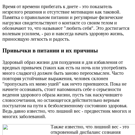
Время от времени прибегать к диете - это показатель
незрелого решения и отсутствие мотивации как таковой.
Памятка о правильном питании и регулярные физические
нагрузки свидетельствуют о контакте со своим телом и
обозначают то, что называют "любить себя". Это достигается
волевым усилием, - раз и навсегда начать здоровую жизнь,
приносящую легкость и радость.
Привычки в питании и их причины
Здоровый образ жизни для похудения и для избавления от
вредных привычек (таких как есть на ночь или употреблять
много сладкого) должен быть заново переосмыслен. Часто
повторяя устойчивые выражения, человек склонен
"пропускать их мимо ушей" как нечто приевшееся. Пока не
начнете осознавать, стоит напоминать себе о серьезности
ведения здорового образа жизни, пусть так наскучившего
словосочетания, но остающегося действительно верным
постулатом на пути к безболезненному состоянию здоровья.
Ведь давно известно, что лишний вес - предвестник многих и
многих заболеваний.
Также известно, что лишний вес - это
откровенный дисбаланс сознания