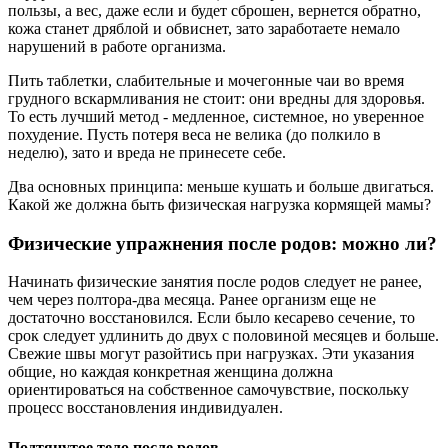
пользы, а вес, даже если и будет сброшен, вернется обратно,
кожа станет дряблой и обвиснет, зато заработаете немало
нарушений в работе организма.
Пить таблетки, слабительные и мочегонные чаи во время
грудного вскармливания не стоит: они вредны для здоровья.
То есть лучший метод - медленное, системное, но уверенное
похудение. Пусть потеря веса не велика (до полкило в
неделю), зато и вреда не принесете себе.
Два основных принципа: меньше кушать и больше двигаться.
Какой же должна быть физическая нагрузка кормящей мамы?
Физические упражнения после родов: можно ли?
Начинать физические занятия после родов следует не ранее,
чем через полтора-два месяца. Ранее организм еще не
достаточно восстановился. Если было кесарево сечение, то
срок следует удлинить до двух с половиной месяцев и больше.
Свежие швы могут разойтись при нагрузках. Эти указания
общие, но каждая конкретная женщина должна
ориентироваться на собственное самочувствие, поскольку
процесс восстановления индивидуален.
Подтянутое тело после родов