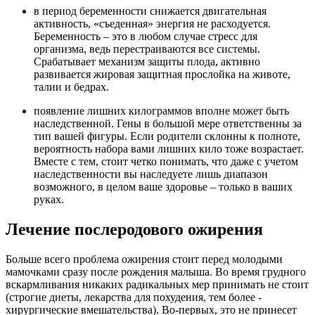
в период беременности снижается двигательная
активность, «съеденная» энергия не расходуется.
Беременность – это в любом случае стресс для
организма, ведь перестраиваются все системы.
Срабатывает механизм защиты плода, активно
развивается жировая защитная прослойка на животе,
талии и бедрах.
появление лишних килограммов вполне может быть
наследственной. Гены в большой мере ответственны за
тип вашей фигуры. Если родители склонны к полноте,
вероятность набора вами лишних кило тоже возрастает.
Вместе с тем, стоит четко понимать, что даже с учетом
наследственности вы наследуете лишь диапазон
возможного, в целом ваше здоровье – только в ваших
руках.
Лечение послеродового ожирения
Больше всего проблема ожирения стоит перед молодыми
мамочками сразу после рождения малыша. Во время грудного
вскармливания никаких радикальных мер принимать не стоит
(строгие диеты, лекарства для похудения, тем более -
хирургические вмешательства). Во-первых, это не принесет