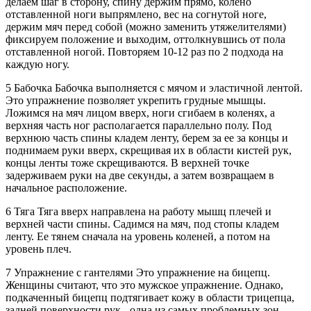
делаем шаг в сторону, спину держим прямо, колено
отставленной ноги выпрямлено, вес на согнутой ноге,
держим мяч перед собой (можно заменить утяжелителями)
фиксируем положение и выходим, оттолкнувшись от пола
отставленной ногой. Повторяем 10-12 раз по 2 подхода на
каждую ногу.
5 Бабочка Бабочка выполняется с мячом и эластичной лентой.
Это упражнение позволяет укрепить грудные мышцы.
Ложимся на мяч лицом вверх, ноги сгибаем в коленях, а
верхняя часть ног располагается параллельно полу. Под
верхнюю часть спины кладем ленту, берем за ее за концы и
поднимаем руки вверх, скрещивая их в области кистей рук,
концы ленты тоже скрещиваются. В верхней точке
задерживаем руки на две секунды, а затем возвращаем в
начальное расположение.
6 Тяга Тяга вверх направлена на работу мышц плечей и
верхней части спины. Садимся на мяч, под стопы кладем
ленту. Ее тянем сначала на уровень коленей, а потом на
уровень плеч.
7 Упражнение с гантелями Это упражнение на бицепц.
Женщины считают, что это мужское упражнение. Однако,
подкаченный бицепц подтягивает кожу в области трицепца,
задней поверхности рук - одна из самых проблемных зон.