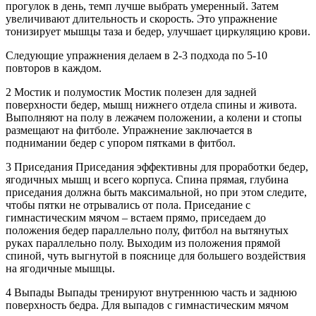
прогулок в день, темп лучше выбрать умеренный. Затем
увеличивают длительность и скорость. Это упражнение
тонизирует мышцы таза и бедер, улучшает циркуляцию крови.
Следующие упражнения делаем в 2-3 подхода по 5-10
повторов в каждом.
2 Мостик и полумостик Мостик полезен для задней
поверхности бедер, мышц нижнего отдела спины и живота.
Выполняют на полу в лежачем положении, а колени и стопы
размещают на фитболе. Упражнение заключается в
поднимании бедер с упором пятками в фитбол.
3 Приседания Приседания эффективны для проработки бедер,
ягодичных мышц и всего корпуса. Спина прямая, глубина
приседания должна быть максимальной, но при этом следите,
чтобы пятки не отрывались от пола. Приседание с
гимнастическим мячом – встаем прямо, приседаем до
положения бедер параллельно полу, фитбол на вытянутых
руках параллельно полу. Выходим из положения прямой
спиной, чуть выгнутой в пояснице для большего воздействия
на ягодичные мышцы.
4 Выпады Выпады тренируют внутреннюю часть и заднюю
поверхность бедра. Для выпадов с гимнастическим мячом