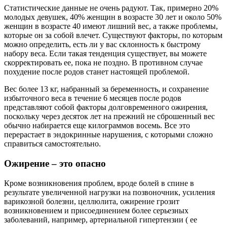
Статистические данные не очень радуют. Так, примерно 20%
молодых девушек, 40% женщин в возрасте 30 лет и около 50%
женщин в возрасте 40 имеют лишний вес, а также проблемы,
которые он за собой влечет. Существуют факторы, по которым
можно определить, есть ли у вас склонность к быстрому
набору веса. Если такая тенденция существует, вы можете
скорректировать ее, пока не поздно. В противном случае
похудение после родов станет настоящей проблемой.
Вес более 13 кг, набранный за беременность, и сохранение
избыточного веса в течение 6 месяцев после родов
представляют собой факторы долговременного ожирения,
поскольку через десяток лет на прежний не сброшенный вес
обычно набирается еще килограммов восемь. Все это
перерастает в эндокринные нарушения, с которыми сложно
справиться самостоятельно.
Ожирение – это опасно
Кроме возникновения проблем, вроде болей в спине в
результате увеличенной нагрузки на позвоночник, усиления
варикозной болезни, целлюлита, ожирение грозит
возникновением и присоединением более серьезных
заболеваний, например, артериальной гипертензии ( ее