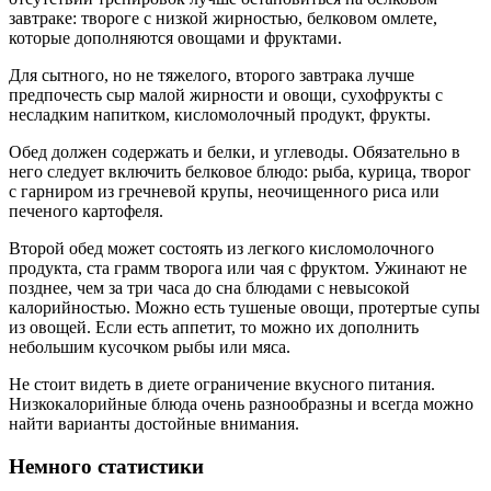
завтраке: твороге с низкой жирностью, белковом омлете,
которые дополняются овощами и фруктами.
Для сытного, но не тяжелого, второго завтрака лучше
предпочесть сыр малой жирности и овощи, сухофрукты с
несладким напитком, кисломолочный продукт, фрукты.
Обед должен содержать и белки, и углеводы. Обязательно в
него следует включить белковое блюдо: рыба, курица, творог
с гарниром из гречневой крупы, неочищенного риса или
печеного картофеля.
Второй обед может состоять из легкого кисломолочного
продукта, ста грамм творога или чая с фруктом. Ужинают не
позднее, чем за три часа до сна блюдами с невысокой
калорийностью. Можно есть тушеные овощи, протертые супы
из овощей. Если есть аппетит, то можно их дополнить
небольшим кусочком рыбы или мяса.
Не стоит видеть в диете ограничение вкусного питания.
Низкокалорийные блюда очень разнообразны и всегда можно
найти варианты достойные внимания.
Немного статистики