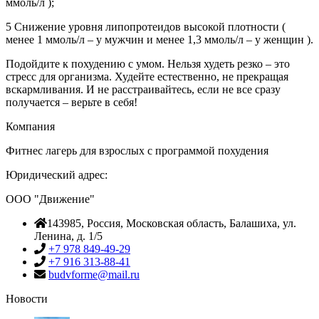
ммоль/л );
5 Снижение уровня липопротеидов высокой плотности (
менее 1 ммоль/л – у мужчин и менее 1,3 ммоль/л – у женщин ).
Подойдите к похудению с умом. Нельзя худеть резко – это
стресс для организма. Худейте естественно, не прекращая
вскармливания. И не расстраивайтесь, если не все сразу
получается – верьте в себя!
Компания
Фитнес лагерь для взрослых с программой похудения
Юридический адрес:
ООО "Движение"
143985
, Россия,
Московская область, Балашиха
,
ул.
Ленина, д. 1/5
+7 978 849-49-29
+7 916 313-88-41
budvforme@mail.ru
Новости