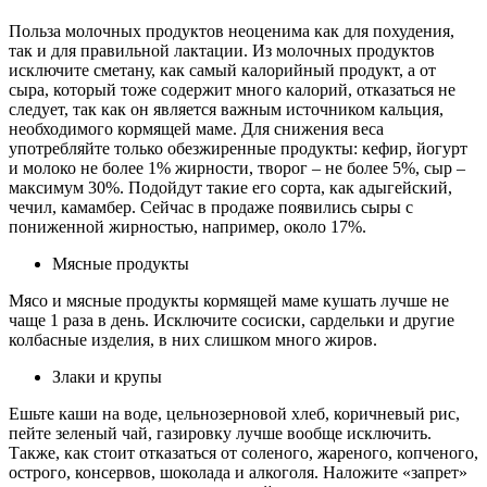
Польза молочных продуктов неоценима как для похудения,
так и для правильной лактации. Из молочных продуктов
исключите сметану, как самый калорийный продукт, а от
сыра, который тоже содержит много калорий, отказаться не
следует, так как он является важным источником кальция,
необходимого кормящей маме. Для снижения веса
употребляйте только обезжиренные продукты: кефир, йогурт
и молоко не более 1% жирности, творог – не более 5%, сыр –
максимум 30%. Подойдут такие его сорта, как адыгейский,
чечил, камамбер. Сейчас в продаже появились сыры с
пониженной жирностью, например, около 17%.
Мясные продукты
Мясо и мясные продукты кормящей маме кушать лучше не
чаще 1 раза в день. Исключите сосиски, сардельки и другие
колбасные изделия, в них слишком много жиров.
Злаки и крупы
Ешьте каши на воде, цельнозерновой хлеб, коричневый рис,
пейте зеленый чай, газировку лучше вообще исключить.
Также, как стоит отказаться от соленого, жареного, копченого,
острого, консервов, шоколада и алкоголя. Наложите «запрет»