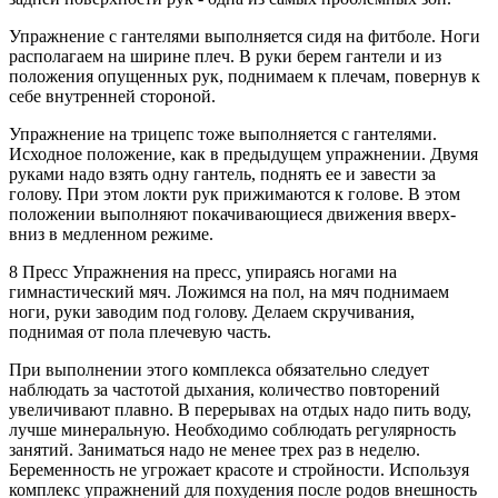
Упражнение с гантелями выполняется сидя на фитболе. Ноги
располагаем на ширине плеч. В руки берем гантели и из
положения опущенных рук, поднимаем к плечам, повернув к
себе внутренней стороной.
Упражнение на трицепс тоже выполняется с гантелями.
Исходное положение, как в предыдущем упражнении. Двумя
руками надо взять одну гантель, поднять ее и завести за
голову. При этом локти рук прижимаются к голове. В этом
положении выполняют покачивающиеся движения вверх-
вниз в медленном режиме.
8 Пресс Упражнения на пресс, упираясь ногами на
гимнастический мяч. Ложимся на пол, на мяч поднимаем
ноги, руки заводим под голову. Делаем скручивания,
поднимая от пола плечевую часть.
При выполнении этого комплекса обязательно следует
наблюдать за частотой дыхания, количество повторений
увеличивают плавно. В перерывах на отдых надо пить воду,
лучше минеральную. Необходимо соблюдать регулярность
занятий. Заниматься надо не менее трех раз в неделю.
Беременность не угрожает красоте и стройности. Используя
комплекс упражнений для похудения после родов внешность