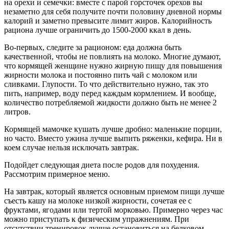
на орехи и семечки: вместе с парой горсточек орехов вы
незаметно для себя получите почти половину дневной нормы
калорий и заметно превысите лимит жиров. Калорийность
рациона лучше ограничить до 1500-2000 ккал в день.
Во-первых, следите за рационом: еда должна быть
качественной, чтобы не повлиять на молоко. Многие думают,
что кормящей женщине нужно жирную пищу для повышения
жирности молока и постоянно пить чай с молоком или
сливками. Глупости. То что действительно нужно, так это
пить, например, воду перед каждым кормлением. И вообще,
количество потребляемой жидкости должно быть не менее 2
литров.
Кормящей мамочке кушать лучше дробно: маленькие порции,
но часто. Вместо ужина лучше выпить ряженки, кефира. Ни в
коем случае нельзя исключать завтрак.
Подойдет следующая диета после родов для похудения.
Рассмотрим примерное меню.
На завтрак, который является основным приемом пищи лучше
съесть кашу на молоке низкой жирности, сочетая ее с
фруктами, ягодами или тертой морковью. Примерно через час
можно приступать к физическим упражнениям. При
отсутствии тренировок лучше остановиться на белковом