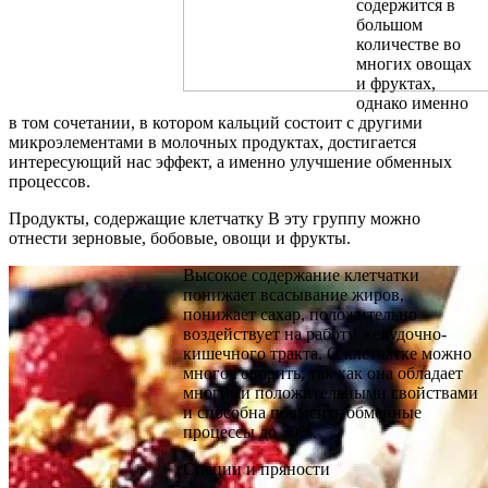
содержится в
большом
количестве во
многих овощах
и фруктах,
однако именно
в том сочетании, в котором кальций состоит с другими
микроэлементами в молочных продуктах, достигается
интересующий нас эффект, а именно улучшение обменных
процессов.
Продукты, содержащие клетчатку В эту группу можно
отнести зерновые, бобовые, овощи и фрукты.
Высокое содержание клетчатки
понижает всасывание жиров,
понижает сахар, положительно
воздействует на работу желудочно-
кишечного тракта. О клетчатке можно
много говорить, так как она обладает
многими положительными свойствами
и способна повысить обменные
процессы до 30%.
Специи и пряности