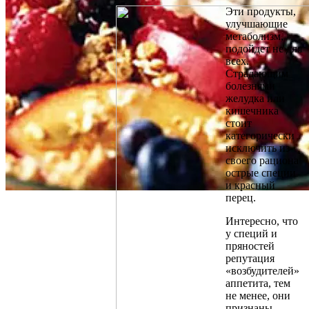
Эти продукты,
улучшающие
метаболизм,
подойдет не для
всех.
Страдающим
болезнями
желудка или
кишечника
стоит
категорически
исключить из
своего рациона
острые специи
и красный
перец.
Интересно, что
у специй и
пряностей
репутация
«возбудителей»
аппетита, тем
не менее, они
признаны