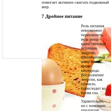
помогает активнее сжигать подкожный
жир.
7 Дробное питание
Роль питания
невозможно
переоценить,
ведь пища –
единственный
источник
энергии,
принимаемый
нами извне,
кроме
кислорода.
Восполнение
энергии, как
правило,
происходит во
время сна.
Удивительно,
но с помощью
продуктов