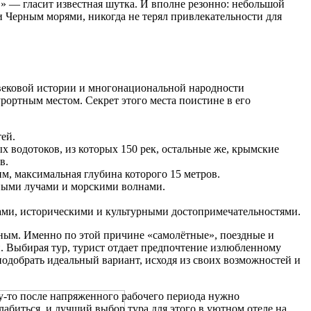
!» — гласит известная шутка. И вполне резонно: небольшой
 Черным морями, никогда не терял привлекательности для
вековой истории и многонациональной народности
ортным местом. Секрет этого места поистине в его
ей.
х водотоков, из которых 150 рек, остальные же, крымские
в.
, максимальная глубина которого 15 метров.
ными лучами и морскими волнами.
ами, историческими и культурными достопримечательностями.
ным. Именно по этой причине «самолётные», поездные и
. Выбирая тур, турист отдает предпочтение излюбленному
одобрать идеальный вариант, исходя из своих возможностей и
-то после напряженного рабочего периода нужно
лабиться, и лучший выбор тура для этого в уютном отеле на