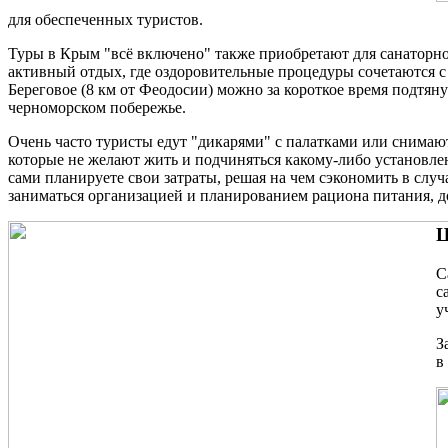
для обеспеченных туристов.
Туры в Крым "всё включено" также приобретают для санаторн
активный отдых, где оздоровительные процедуры сочетаются с
Береговое (8 км от Феодосии) можно за короткое время подтян
черноморском побережье.
Очень часто туристы едут "дикарями" с палатками или снимаю
которые не желают жить и подчиняться какому-либо установлен
сами планируете свои затраты, решая на чем сэкономить в слу
заниматься организацией и планированием рациона питания, до
Ц
С
с
у
З
в