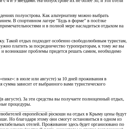
и с 4 и 5 звездами. На полуострове их не более 30, и эти отели
дениях полуострова. Как альтернативу можно выбрать
ием. В спортивном лагере "Будь в форме" в посёлке
опримечательностями и в полной мере насладиться отдыхом на
ику. Такой отдых подходит особенно свободолюбивым туристам,
ужно платить за посредничество туроператорам, к тому же вы
осы и возникшие проблемы придется решать самим, необходимо
 «пике»: в июле или августе) за 10 дней проживания в
ая сумма зависит от выбранного вами туристического
 (в августе). За эти средства вы получаете полноценный отдых,
бные процедуры.
любителей европейской роскоши на отдых в Крыму цены будут
ше. Но благодаря этому они смогут остановиться в одном из
ектабельных отелей. Проживание здесь будет организовано по