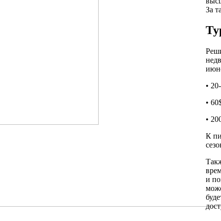
высш
За т
Ту
Реш
недв
июне
• 20
• 60
• 20
К пи
сезо
Такж
врем
и по
може
буде
дост