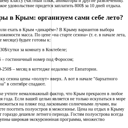
ему классу (частный пляж, аниматоры и другие развлечения).
акое удовольствие придется заплатить 800$ за 10 дней отдыха.
ры в Крым: организуем сами себе лето?
или ехать в Крым «дикарём»? В Крыму вариантов выбора
ижимости масса. По цене «на старте сезона» (т. е. в начале лета,
 месяце) будьте готовы к:
-30$/сутки за комнату в Коктебеле;
$ – гостиничный номер под Форосом;
0-250$ – месяц в коттедже недалеко от Евпатории.
ку сезона цены «ползут» вверх. А вот в начале "бархатного
на" в сентябре спадают.
е учтите немаловажный фактор, что Крым прекрасен в любое
я года. Если вашей целью является не только искупаться в море
нежиться на пляже под ласковыми солнечными лучами, вы
те посетить полуостров в межсезонье. Цена на отдых в Крыму
т гораздо дешевле летнего периода. Гостям полуострова всегда
упны широкая экскурсионная программа, множество