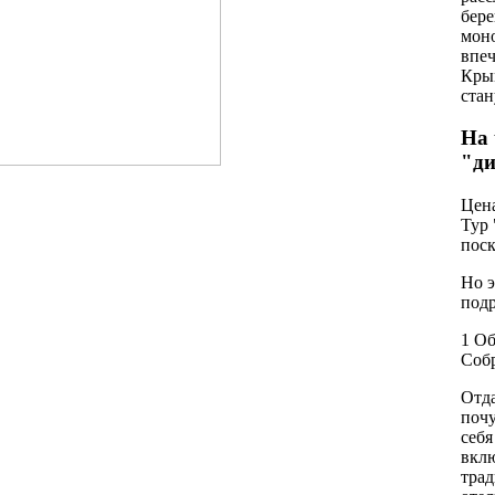
бере
мон
впеч
Крым
ста
На 
"д
Цена
Тур 
поск
Но э
подр
1 Об
Собр
Отда
почу
себя
вкл
трад