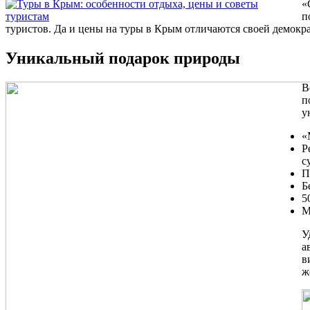
«
п
туристов. Да и цены на туры в Крым отличаются своей демокр
Уникальный подарок природы
В
п
у
«
Р
с
П
Б
5
М
У
а
в
ж