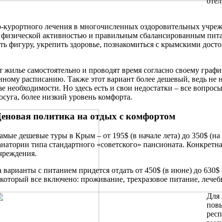
отел
о-курортного лечения в многочисленных оздоровительных учреж
 физической активностью и правильным сбалансированным питан
уть фигуру, укрепить здоровье, познакомиться с крымскими дост
т жилье самостоятельно и проводят время согласно своему граф
ному расписанию. Также этот вариант более дешевый, ведь не н
чае необходимости. Но здесь есть и свои недостатки – все вопр
суга, более низкий уровень комфорта.
еновая политика на отдых с комфортом
амые дешевые туры в Крым – от 195$ (в начале лета) до 350$ (на
анатории типа стандартного «советского» пансионата. Конкретн
чреждения.
а варианты с питанием придется отдать от 450$ (в июне) до 630$
 который все включено: проживание, трехразовое питание, лече
Для 
повы
респ