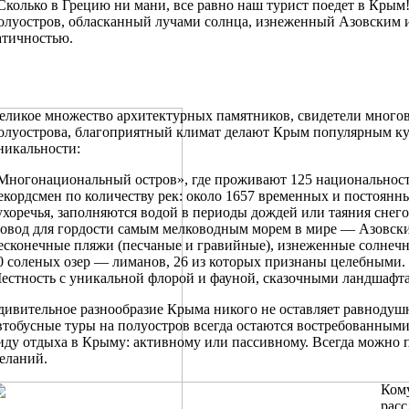
Сколько в Грецию ни мани, все равно наш турист поедет в Крым
олуостров, обласканный лучами солнца, изнеженный Азовским и
атичностью.
еликое множество архитектурных памятников, свидетели много
олуострова, благоприятный климат делают Крым популярным кур
никальности:
Многонациональный остров», где проживают 125 национальност
екордсмен по количеству рек: около 1657 временных и постоянны
ухоречья, заполняются водой в периоды дождей или таяния снего
овод для гордости самым мелководным морем в мире — Азовским
есконечные пляжи (песчаные и гравийные), изнеженные солнеч
0 соленых озер — лиманов, 26 из которых признаны целебными.
естность с уникальной флорой и фауной, сказочными ландшафт
дивительное разнообразие Крыма никого не оставляет равнодуш
втобусные туры на полуостров всегда остаются востребованными
иду отдыха в Крыму: активному или пассивному. Всегда можно п
еланий.
Кому
расс