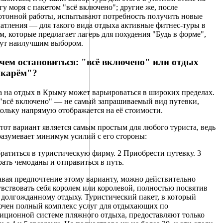
гу моря с пакетом "всё включено"; другие же, после
отонной работы, испытывают потребность получить новые
атления — для такого вида отдыха активные фитнес-туры в
, которые предлагает лагерь для похудения "Будь в форме",
нут наилучшим выбором.
чем остановиться: "всё включено" или отдых
икарём"?
 на отдых в Крыму может варьироваться в широких пределах.
"всё включено" — не самый запрашиваемый вид путевки,
ольку напрямую отображается на её стоимости.
тот вариант является самым простым для любого туриста, ведь
азумевает минимум усилий с его стороны:
ратиться в туристическую фирму. 2 Приобрести путевку. 3
ать чемоданы и отправиться в путь.
вая предпочтение этому варианту, можно действительно
вствовать себя королем или королевой, полностью посвятив
 долгожданному отдыху. Туристический пакет, в который
ючен полный комплекс услуг для отдыхающих по
иционной системе пляжного отдыха, предоставляют только