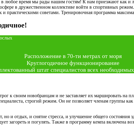
 в любое время мы рады нашим гостям! К нам приезжают как и л
тмосфере в дружественном коллективе войти в спортивных режим
к и практическими советами. Тренировочная программа максима
одичное!
рослых
Расположение в 70-ти метрах от моря
Круглогодичное функционирование
лектованный штат специалистов всех необходимы
строг к своим новобранцам и не заставляет их маршировать на п
ециалиста, строгий режим. Он не позволяет членам группы как л
рт, но и отдых, и снятие стресса, и улучшение общего состояния
едует загореть и погулять. Также в программу кемпа включена в