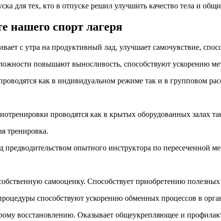
ка для тех, кто в отпуске решил улучшить качество тела и общи
е нашего спорт лагеря
аивает с утра на продуктивный лад, улучшает самочувствие, сп
сложности повышают выносливость, способствуют ускорению ме
проводятся как в индивидуальном режиме так и в групповом рас
ардиотренировки проводятся как в крытых оборудованных залах т
ая тренировка.
д предводительством опытного инструктора по пересеченной ме
 собственную самооценку. Способствует приобретению полезных
ые процедуры способствуют ускорению обменных процессов в орга
рому восстановлению. Оказывает общеукрепляющее и профилакт