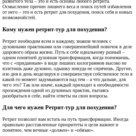
развитого тела – это и есть основы любого ретрита.
Осмысление причин лишнего веса и поиск путей избавления
от него – это и есть ретрит для похудения, поиск себя и новых
возможнойстей.
Кому нужен ретрит-тур для похудения?
Ретрит необходим всем и каждому, знаком человек с
духовными практиками или совершеннейший новичок в деле
здорового образа жизни. Путь к себе идеальному разный –
одним понятней духовная трансформация, когда понимаешь,
что с «приданным» в виде лишних килограммов высоко не
взлетишь даже духовно, одышку никуда не спрячешь. Другие,
изо дня в день моделируя и совершенствуя собственное тело в
какой-то момент задумываются над тем – а что дальше, для
чего это? Так или иначе, каждый приходит к необходимости
прохождения одной из духовных практик, пытаясь
разобраться в себе, найти ответы на свои вопросы.
Для чего нужен Ретрит-тур для похудения?
Ретрит позволит вам встать на путь трансформации. Иногда
правильно расставленные приоритеты и цели важнее и
понятнее, чем вечные «должен» и «обязан».